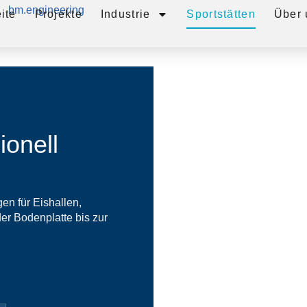
ite
Projekte
Industrie
Sportstätten
Über 
ionell
n für Eishallen,
er Bodenplatte bis zur