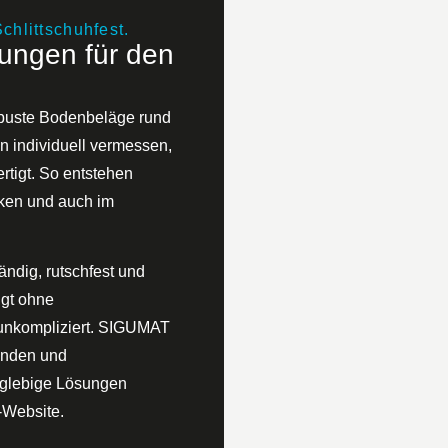
chlittschuhfest.
ngen für den
buste Bodenbeläge rund
n individuell vermessen,
rtigt. So entstehen
rken und auch im
ändig, rutschfest und
lgt ohne
unkompliziert. SIGUMAT
änden und
anglebige Lösungen
-Website.