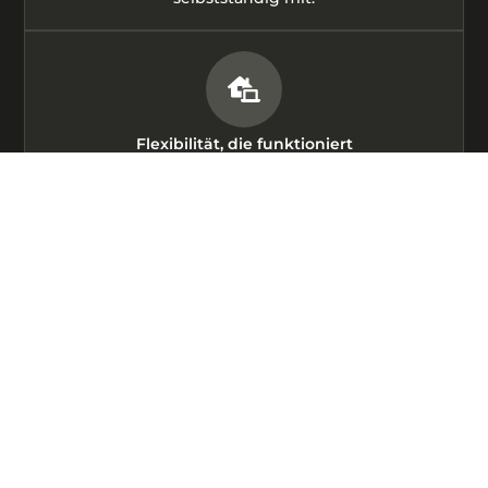
Flexibilität, die funktioniert
Ob remote oder im Büro – Hauptsache, das
Ergebnis passt.
Weiterdenken erwünscht
Wir freuen uns über Ideen, Kritik und neue
Ansätze. Auch zwischendurch.