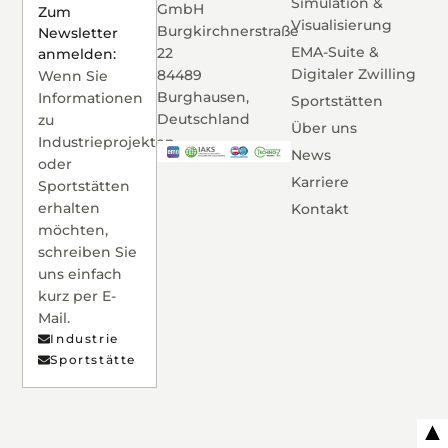
Simulation &
GmbH
Zum
Visualisierung
Burgkirchnerstraße
Newsletter
EMA-Suite &
22
anmelden:
Digitaler Zwilling
84489
Wenn Sie
Burghausen,
Informationen
Sportstätten
Deutschland
zu
Über uns
Industrieprojekten
News
oder
Karriere
Sportstätten
erhalten
Kontakt
möchten,
schreiben Sie
uns einfach
kurz per E-
Mail.
Industrie
Sportstätte