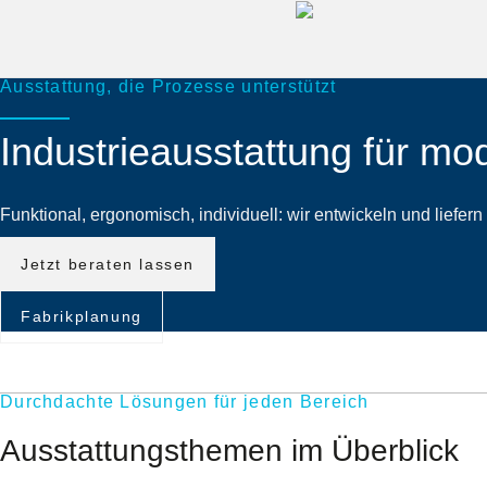
Zum
Inhalt
springen
Ausstattung, die Prozesse unterstützt
Industrieausstattung für 
Funktional, ergonomisch, individuell: wir entwickeln und liefer
Jetzt beraten lassen
Fabrikplanung
Durchdachte Lösungen für jeden Bereich
Ausstattungsthemen im Überblick