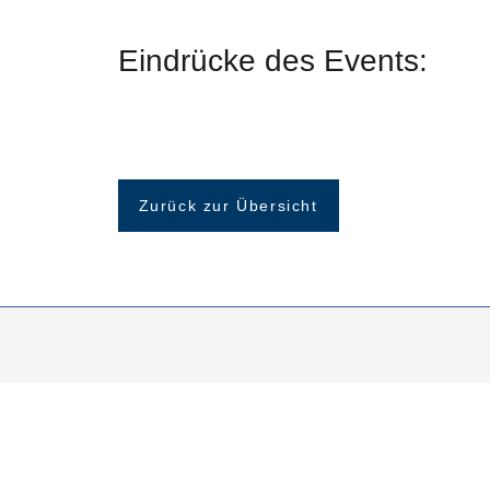
Eindrücke des Events:
Zurück zur Übersicht
Plan
Kontaktdaten
Tel:
+43 7748 32900